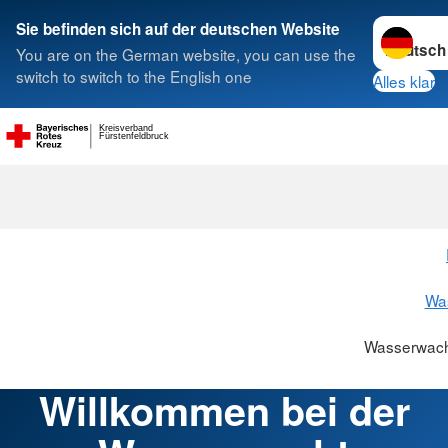
Sprache w
Sie befinden sich auf der deutschen Website
You are on the German website, you can use the
Suche
switch to switch to the English one
Alles klar
Kreisverband
Fürstenfeldbruck
Wasserwacht 
Wa
Wasserwach
Willkommen bei der